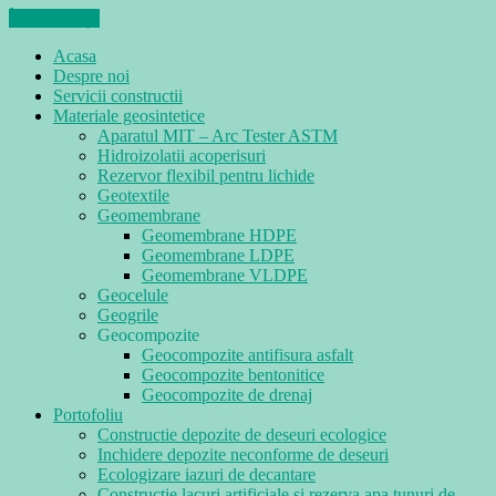
ÎNCHIDEȚI
Acasa
Despre noi
Servicii constructii
Materiale geosintetice
Aparatul MIT – Arc Tester ASTM
Hidroizolatii acoperisuri
Rezervor flexibil pentru lichide
Geotextile
Geomembrane
Geomembrane HDPE
Geomembrane LDPE
Geomembrane VLDPE
Geocelule
Geogrile
Geocompozite
Geocompozite antifisura asfalt
Geocompozite bentonitice
Geocompozite de drenaj
Portofoliu
Constructie depozite de deseuri ecologice
Inchidere depozite neconforme de deseuri
Ecologizare iazuri de decantare
Constructie lacuri artificiale si rezerva apa tunuri de