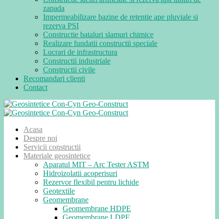
zapada
Impermeabilizare bazine de retentie ape pluviale si
rezerva PSI
Constructie bataluri slamuri chimice
Realizare fundatii constructii speciale
Lucrari de infrastructura
Constructii industriale
Constructii civile
Recomandari clienti
Contact
Acasa
Despre noi
Servicii constructii
Materiale geosintetice
Aparatul MIT – Arc Tester ASTM
Hidroizolatii acoperisuri
Rezervor flexibil pentru lichide
Geotextile
Geomembrane
Geomembrane HDPE
Geomembrane LDPE