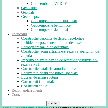
Geomembrane VLDPE
Geocelule
Geogrile
Geocompozite
Geocompozite antifisura asfalt
Geocompozite bentonitice
Geocompozite de drenaj
Portofoliu
Constructie depozite de deseuri ecologice
Inchidere depozite neconforme de deseuri
Ecologizare iazuri de decantare
Constructie lacuri artificiale si rezerva apa tunuri de
zapada
Impermeabilizare bazine de retentie ape pluviale si
rezerva PSI
Constructie bataluri slamuri chimice
Realizare fundatii constructii speciale
Lucrari de infrastructura
Constructii industriale
Constructii civile
Recomandari clienti
Contact
Acasă
Geocompozite bentonitice
Geocompozite bentonitice