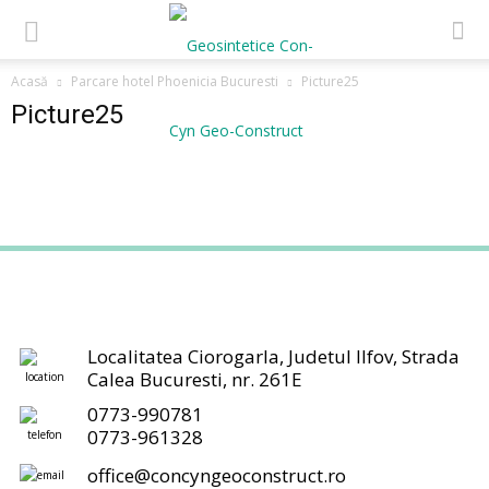
Acasă
Parcare hotel Phoenicia Bucuresti
Picture25
Picture25
Localitatea Ciorogarla, Judetul Ilfov, Strada
Calea Bucuresti, nr. 261E
0773-990781
0773-961328
office@concyngeoconstruct.ro