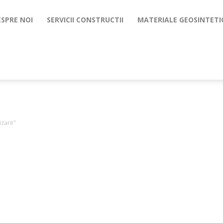
ESPRE NOI
SERVICII CONSTRUCTII
MATERIALE GEOSINTETI
izare"