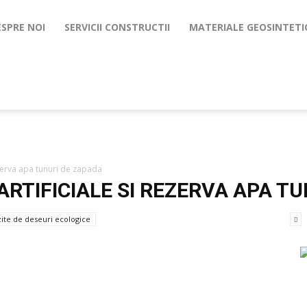
ESPRE NOI
SERVICII CONSTRUCTII
MATERIALE GEOSINTETI
rezerva apa tunuri de zapada
ARTIFICIALE SI REZERVA APA T
ite de deseuri ecologice
da