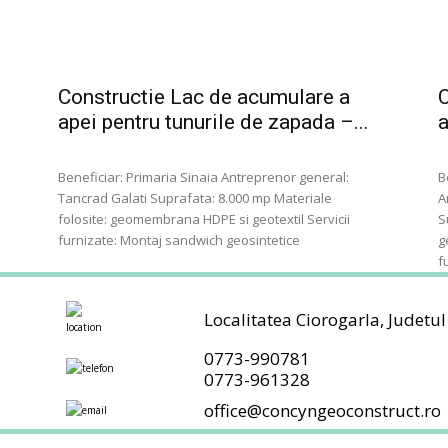
Constructie Lac de acumulare a
C
apei pentru tunurile de zapada –...
a
Beneficiar: Primaria Sinaia Antreprenor general:
B
Tancrad Galati Suprafata: 8.000 mp Materiale
A
folosite: geomembrana HDPE si geotextil Servicii
S
furnizate: Montaj sandwich geosintetice
g
f
Localitatea Ciorogarla, Judetul
0773-990781
0773-961328
office@concyngeoconstruct.ro