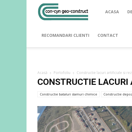
ACASA
D
RECOMANDARI CLIENTI
CONTACT
Acasă
Portofoliu
Constructie lacuri artificiale si 
CONSTRUCTIE LACURI 
Constructie bataluri slamuri chimice
Constructie depoz
Constructie lacuri artificiale si rezerva apa tunuri de zapa