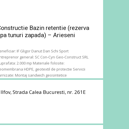
onstructie Bazin retentie (rezerva
pa tunuri zapada) – Arieseni
eneficiar: IF Gligor Danut Dan Schi Sport
ntreprenor general: SC Con-Cyn Geo-Construct SRL
uprafata: 2.000 mp Materiale folosite:
eomembrana HDPE, geotextil de protectie Servicii
urnizate: Montaj sandwich geosintetice
 Ilfov, Strada Calea Bucuresti, nr. 261E