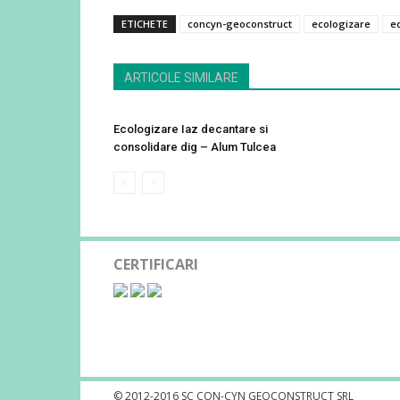
ETICHETE
concyn-geoconstruct
ecologizare
e
ARTICOLE SIMILARE
Ecologizare Iaz decantare si
consolidare dig – Alum Tulcea
CERTIFICARI
© 2012-2016 SC CON-CYN GEOCONSTRUCT SRL