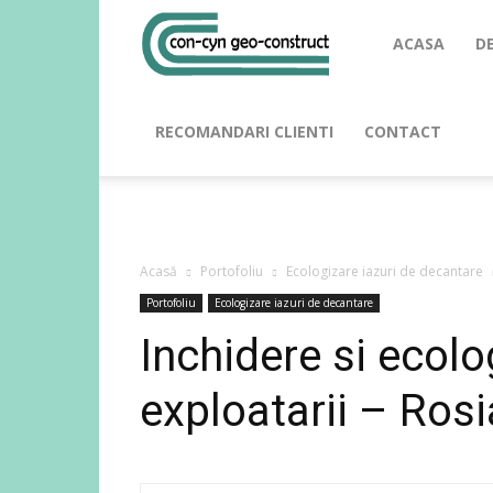
ACASA
D
RECOMANDARI CLIENTI
CONTACT
Acasă
Portofoliu
Ecologizare iazuri de decantare
Portofoliu
Ecologizare iazuri de decantare
Inchidere si ecolo
exploatarii – Ros