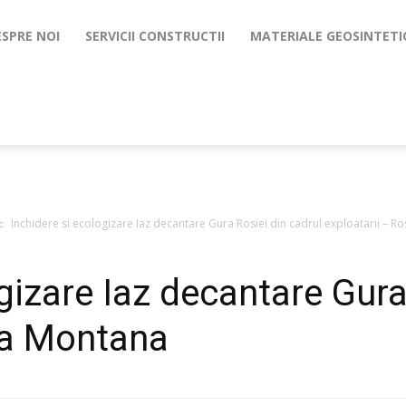
ESPRE NOI
SERVICII CONSTRUCTII
MATERIALE GEOSINTETI
Inchidere si ecologizare Iaz decantare Gura Rosiei din cadrul exploatarii – Ros
gizare Iaz decantare Gura
ia Montana