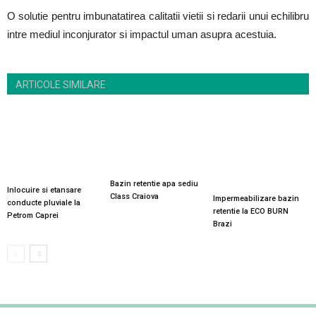
O solutie pentru imbunatatirea calitatii vietii si redarii unui echilibru
intre mediul inconjurator si impactul uman asupra acestuia.
ARTICOLE SIMILARE
Bazin retentie apa sediu
Inlocuire si etansare
Class Craiova
Impermeabilizare bazin
conducte pluviale la
retentie la ECO BURN
Petrom Caprei
Brazi