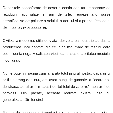
Depozitele neconforme de deseuri contin cantitati importante de
reziduuri, acumulate in ani de zile, reprezentand surse
semnificative de poluare a solului, a aerului si a panzei freatice si
de imbolnavire a populatiei.
Civilizatia moderna, stilul de viata, dezvoltarea industriei au dus la
producerea unor cantitati din ce in ce mai mare de resturi, care
pot influenta negativ calitatea vietii, dar si sustenabilitatea mediului
inconjurator.
Nu ne putem imagina cum ar arata totul in jurul nostru, daca aerul
ar fi un smog continuu, am avea pungi de gunoaie la fiecare colt
de strada, aerul ar fi imbacsit de tot felul de „arome”, apa ar fi de
nefolosit. Din pacate, aceasta realitate exista, insa nu
generalizata. Din fericire!
Tocmai de aceea este important sa pastram, sa protejam si sa